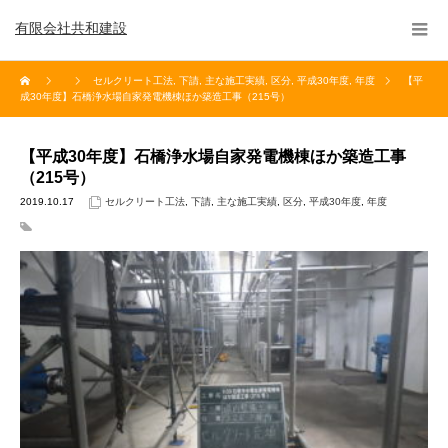
有限会社共和建設
セルクリート工法
,
下請
,
主な施工実績
,
区分
,
平成30年度
,
年度
【平
成30年度】石橋浄水場自家発電機棟ほか築造工事（215号）
【平成30年度】石橋浄水場自家発電機棟ほか築造工事
（215号）
2019.10.17
セルクリート工法
,
下請
,
主な施工実績
,
区分
,
平成30年度
,
年度