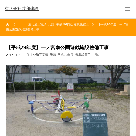
有限会社共和建設
主な施工実績
,
元請
,
平成29年度
,
遊具設置工
【平成29年度】一ノ宮
南公園遊戯施設整備工事
【平成29年度】一ノ宮南公園遊戯施設整備工事
2017.11.2
主な施工実績
,
元請
,
平成29年度
,
遊具設置工