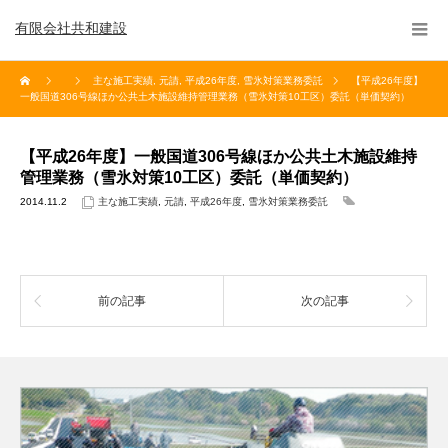
有限会社共和建設
主な施工実績
,
元請
,
平成26年度
,
雪氷対策業務委託
【平成26年度】
一般国道306号線ほか公共土木施設維持管理業務（雪氷対策10工区）委託（単価契約）
【平成26年度】一般国道306号線ほか公共土木施設維持
管理業務（雪氷対策10工区）委託（単価契約）
2014.11.2
主な施工実績
,
元請
,
平成26年度
,
雪氷対策業務委託
前の記事
次の記事