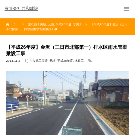
有限会社共和建設
主な施工実績
,
元請
,
平成26年度
,
水路工
【平成26年度】金沢（三日
市北部第一）排水区雨水管渠敷設工事
【平成26年度】金沢（三日市北部第一）排水区雨水管渠
敷設工事
2014.11.2
主な施工実績
,
元請
,
平成26年度
,
水路工