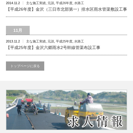
2014.11.2
主な施工実績
,
元請
,
平成26年度
,
水路工
【平成26年度】金沢（三日市北部第一）排水区雨水管渠敷設工事
11月
2013.11.2
主な施工実績
,
元請
,
平成25年度
,
水路工
【平成25年度】金沢六郷雨水2号幹線管渠布設工事
トップページに戻る