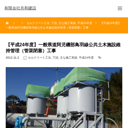
有限会社共和建設
セルクリート工法
,
下請
,
主な施工実績
,
平成24年度
【平成24年度】
一般県道阿児磯部鳥羽線公共土木施設維持管理（管渠閉塞）工事
【平成24年度】一般県道阿児磯部鳥羽線公共土木施設維
持管理（管渠閉塞）工事
2012.11.2
セルクリート工法
,
下請
,
主な施工実績
,
平成24年度