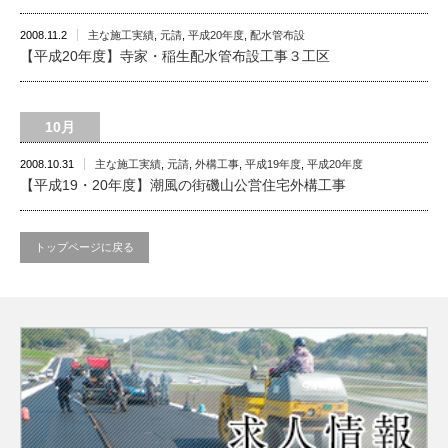
2008.11.2
主な施工実績
,
元請
,
平成20年度
,
配水管布設
【平成20年度】寺家・稲生配水管布設工事３工区
10月
2008.10.31
主な施工実績
,
元請
,
外構工事
,
平成19年度
,
平成20年度
【平成19・20年度】潮風の街磯山公営住宅外構工事
トップページに戻る