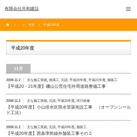
有限会社共和建設
年度
平成20年度
平成20年度
11月
2008.11.2
主な施工実績
,
側溝工
,
元請
,
平成20年度
,
平成21年度
,
舗装工
【平成20・21年度】磯山公営住宅外周道路整備工事
2008.11.2
主な施工実績
,
元請
,
平成20年度
,
河川改修
【平成20年度】小山排水区雨水管渠布設工事 （オープンシール
ド工法）
2008.11.2
主な施工実績
,
元請
,
平成20年度
,
舗装工
【平成20年度】西条準幹線外舗装工事その２