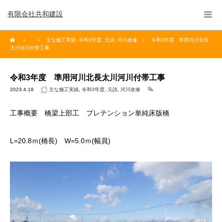
有限会社共和建設
主な施工実績
,
令和3年度
,
元請
,
河川改修
令和3年度 準用河川北長
太川河川付帯工事
令和3年度 準用河川北長太川河川付帯工事
2023.4.18
主な施工実績
,
令和3年度
,
元請
,
河川改修
工事概要 橋梁上部工 プレテンション単純床版橋
L=20.8ｍ(橋長) W=5.0ｍ(幅員)