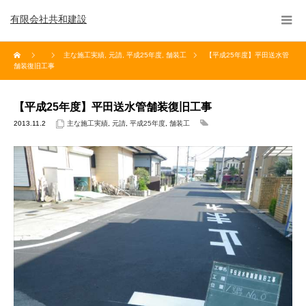
有限会社共和建設
主な施工実績
,
元請
,
平成25年度
,
舗装工
【平成25年度】平田送水管
舗装復旧工事
【平成25年度】平田送水管舗装復旧工事
2013.11.2
主な施工実績
,
元請
,
平成25年度
,
舗装工