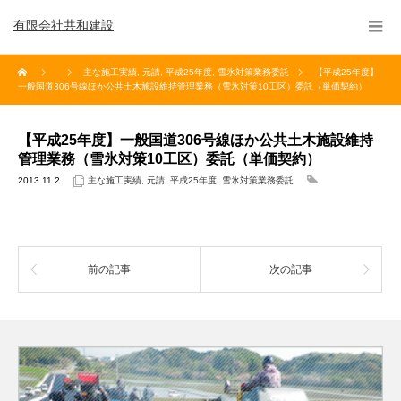
有限会社共和建設
主な施工実績
,
元請
,
平成25年度
,
雪氷対策業務委託
【平成25年度】
一般国道306号線ほか公共土木施設維持管理業務（雪氷対策10工区）委託（単価契約）
【平成25年度】一般国道306号線ほか公共土木施設維持
管理業務（雪氷対策10工区）委託（単価契約）
2013.11.2
主な施工実績
,
元請
,
平成25年度
,
雪氷対策業務委託
前の記事
次の記事